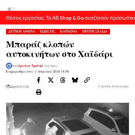
Θέσεις εργασίας: Τα ΑΒ Shop & Go αναζητούν προσωπικ
ΔΥΤΙΚΗ ΑΘΗΝΑ
ΕΙΔΗΣΕΙΣ
ΚΟΙΝΩΝΙΑ
ΠΡΩΤΗ ΣΕΛΙΔΑ
Μπαράζ κλοπών
αυτοκινήτων στο Χαϊδάρι
Από
Αριάνα Χρόνη
8 έτη πριν
Ενημερώθηκε στις: 1 Απριλίου 2018 14:56
Δημοσίευση
3 Λεπτά Ανάγνωσης