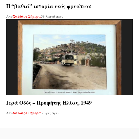
Η “βαθιά” ιστορία ενός φρεάτιου
Από
Χαϊδάρι Σήμερα
59 λεπτά πριν
Ιερά Οδός – Προφήτης Ηλίας, 1949
Από
Χαϊδάρι Σήμερα
3 ώρες πριν