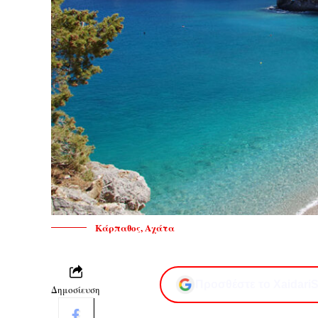
Κάρπαθος, Αχάτα
Προσθέστε το XaidariS
Δημοσίευση