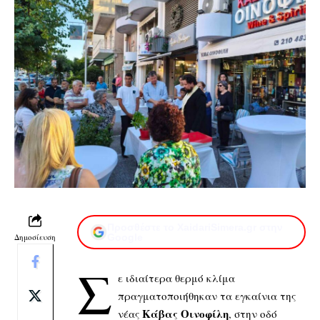
Προσθέστε το XaidariSimera.gr στην
Δημοσίευση
Google
Σ
ε ιδιαίτερα θερμό κλίμα
πραγματοποιήθηκαν τα εγκαίνια της
Κάβας Οινοφίλη
νέας
, στην οδό