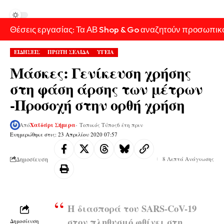
Θέσεις εργασίας: Τα ΑΒ Shop & Go αναζητούν προσωπικ
ΕΙΔΗΣΕΙΣ
ΠΡΩΤΗ ΣΕΛΙΔΑ
ΥΓΕΙΑ
Μάσκες: Γενίκευση χρήσης
στη φάση άρσης των μέτρων
-Προσοχή στην ορθή χρήση
Από
Χαϊδάρι Σήμερα
- Τοπικός Τύπος
6 έτη πριν
Ενημερώθηκε στις: 23 Απριλίου 2020 07:57
Δημοσίευση
8 Λεπτά Ανάγνωσης
Η διασπορά του SARS-CoV-19
στον πληθυσμό φθίνει στη
Δημοσίευση