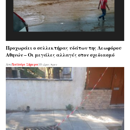
Προχωράει ο συλλεκτήρας υδάτων της Λεωφόρου
Αθηνών – Οι μεγάλες αλλαγές στον σχεδιασμό
Από
Χαϊδάρι Σήμερα
10 ώρες πριν