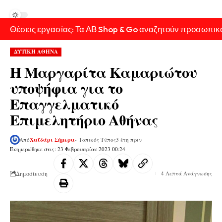
Θέσεις εργασίας: Τα ΑΒ Shop & Go αναζητούν προσωπικ
ΔΥΤΙΚΗ ΑΘΗΝΑ
Η Μαργαρίτα Καμαριώτου
υποψήφια για το
Επαγγελματικό
Επιμελητήριο Αθήνας
Από
Χαϊδάρι Σήμερα
- Τοπικός Τύπος
3 έτη πριν
Ενημερώθηκε στις: 23 Φεβρουαρίου 2023 00:24
Δημοσίευση
4 Λεπτά Ανάγνωσης