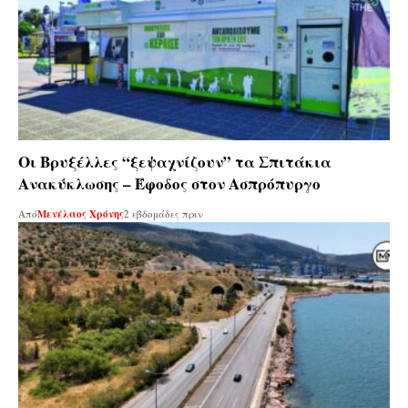
Οι Βρυξέλλες “ξεψαχνίζουν” τα Σπιτάκια
Ανακύκλωσης – Έφοδος στον Ασπρόπυργο
Από
Μενέλαος Χρόνης
2 εβδομάδες πριν