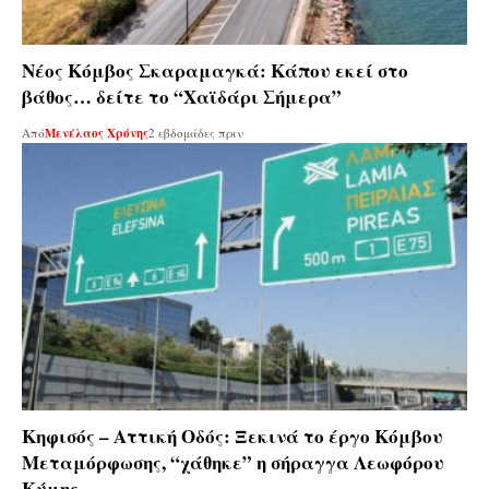
Νέος Κόμβος Σκαραμαγκά: Κάπου εκεί στο
βάθος… δείτε το “Χαϊδάρι Σήμερα”
Από
Μενέλαος Χρόνης
2 εβδομάδες πριν
Κηφισός – Αττική Οδός: Ξεκινά το έργο Κόμβου
Μεταμόρφωσης, “χάθηκε” η σήραγγα Λεωφόρου
Κύμης