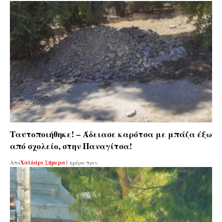
Ταυτοποιήθηκε! – Άδειασε καρότσα με μπάζα έξω
από σχολείο, στην Παναγίτσα!
Από
Χαϊδάρι Σήμερα
1 ημέρα πριν