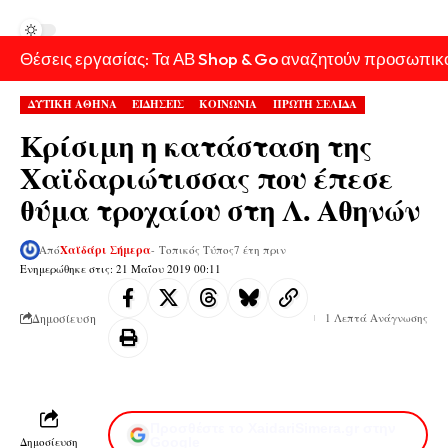
Θέσεις εργασίας: Τα ΑΒ Shop & Go αναζητούν προσωπικ
ΔΥΤΙΚΗ ΑΘΗΝΑ
ΕΙΔΗΣΕΙΣ
ΚΟΙΝΩΝΙΑ
ΠΡΩΤΗ ΣΕΛΙΔΑ
Κρίσιμη η κατάσταση της
Χαϊδαριώτισσας που έπεσε
θύμα τροχαίου στη Λ. Αθηνών
Από
Χαϊδάρι Σήμερα
- Τοπικός Τύπος
7 έτη πριν
Ενημερώθηκε στις: 21 Μαΐου 2019 00:11
Δημοσίευση
1 Λεπτά Ανάγνωσης
Προσθέστε το XaidariSimera.gr στην
Δημοσίευση
Google