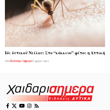
Ιός δυτικού Νείλου: Στο “κόκκινο” φέτος η Αττική
Από
Χαϊδάρι Σήμερα
2 ημέρες πριν