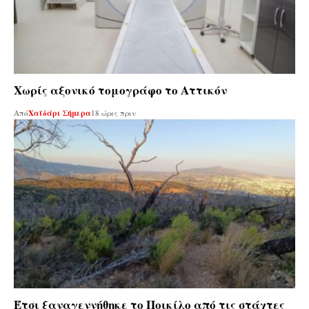
Χωρίς αξονικό τομογράφο το Αττικόν
Από
Χαϊδάρι Σήμερα
18 ώρες πριν
Έτσι ξαναγεννήθηκε το Ποικίλο από τις στάχτες