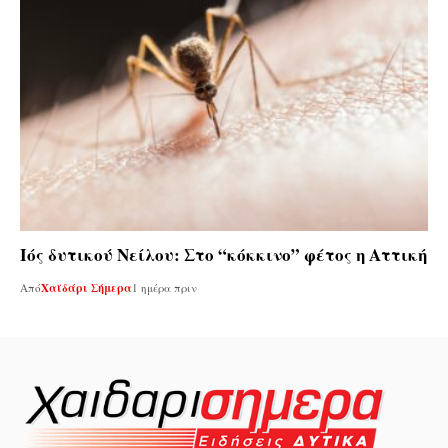
Ιός δυτικού Νείλου: Στο “κόκκινο” φέτος η Αττική
Από
Χαϊδάρι Σήμερα
1 ημέρα πριν