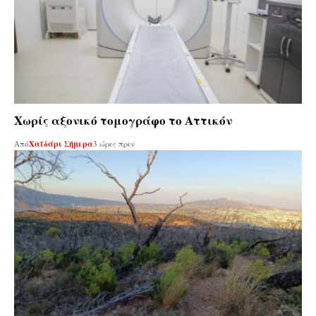
Χωρίς αξονικό τομογράφο το Αττικόν
Από
Χαϊδάρι Σήμερα
3 ώρες πριν