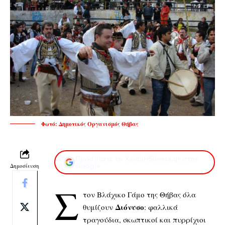
Φωτό: Δημοτικός Οργανισμός Θήβας
Προσθέστε το XaidariSimera.gr στην
Δημοσίευση
Google
Σ
τον Βλάχικο Γάμο της Θήβας όλα
Διόνυσο
θυμίζουν
: φαλλικά
τραγούδια, σκωπτικοί και πυρρίχιοι