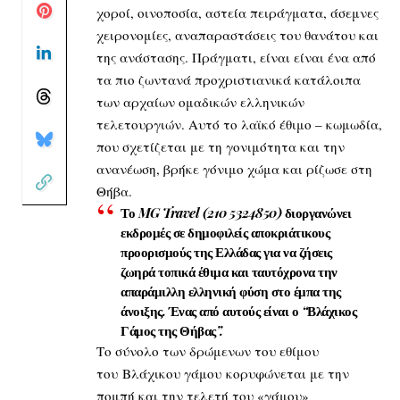
χοροί, οινοποσία, αστεία πειράγματα, άσεμνες
χειρονομίες, αναπαραστάσεις του θανάτου και
της ανάστασης. Πράγματι, είναι είναι ένα από
τα πιο ζωντανά προχριστιανικά κατάλοιπα
των αρχαίων ομαδικών ελληνικών
τελετουργιών. Αυτό το λαϊκό έθιμο – κωμωδία,
που σχετίζεται με τη γονιμότητα και την
ανανέωση, βρήκε γόνιμο χώμα και ρίζωσε στη
Θήβα.
Το
MG Travel
(210 5324850
) διοργανώνει
εκδρομές σε δημοφιλείς αποκριάτικους
προορισμούς της Ελλάδας
για να ζήσεις
ζωηρά τοπικά έθιμα και ταυτόχρονα την
απαράμιλλη ελληνική φύση στο έμπα της
άνοιξης. Ένας από αυτούς είναι ο
“Βλάχικος
Γάμος της Θήβας”.
Το σύνολο των δρώμενων του εθίμου
του Βλάχικου γάμου κορυφώνεται με την
πομπή και την τελετή του «γάμου»