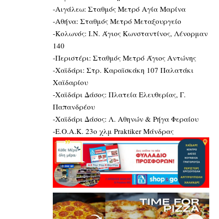
-Αιγάλεω: Σταθμός Μετρό Αγία Μαρίνα
-Αθήνα: Σταθμός Μετρό Μεταξουργείο
-Κολωνός: Ι.Ν. Άγιος Κωνσταντίνος, Λένορμαν
140
-Περιστέρι: Σταθμός Μετρό Άγιος Αντώνης
-Χαϊδάρι: Στρ. Καραϊσκάκη 107 Παλατάκι
Χαϊδαρίου
-Χαϊδάρι Δάσος: Πλατεία Ελευθερίας, Γ.
Παπανδρέου
-Χαϊδάρι Δάσος: Λ. Αθηνών & Ρήγα Φεραίου
-Ε.Ο.Α.Κ. 23ο χλμ Praktiker Μάνδρας