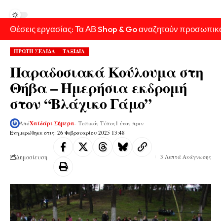
Θέσεις εργασίας: Τα ΑΒ Shop & Go αναζητούν προσωπικ
ΠΡΩΤΗ ΣΕΛΙΔΑ
ΤΑΞΙΔΙΑ
Παραδοσιακά Κούλουμα στη
Θήβα – Ημερήσια εκδρομή
στον “Βλάχικο Γάμο”
Από
Χαϊδάρι Σήμερα
- Τοπικός Τύπος
1 έτος πριν
Ενημερώθηκε στις: 26 Φεβρουαρίου 2025 13:48
Δημοσίευση
3 Λεπτά Ανάγνωσης