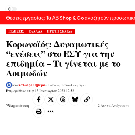
Θέσεις εργασίας: Τα ΑΒ Shop & Go αναζητούν προσωπικ
ΕΙΔΗΣΕΙΣ
ΕΛΛΑΔΑ
ΠΡΩΤΗ ΣΕΛΙΔΑ
Κορωνοϊός: Δυναμωτικές
“ενέσεις” στο ΕΣΥ για την
επιδημία – Τι γίνεται με το
Λοιμωδών
Από
Χαϊδάρι Σήμερα
- Τοπικός Τύπος
4 έτη πριν
Ενημερώθηκε στις: 15 Ιανουαρίου 2023 12:52
Δημοσίευση
2 Λεπτά Ανάγνωσης