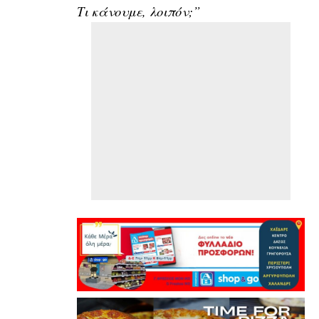
Τι κάνουμε, λοιπόν;”