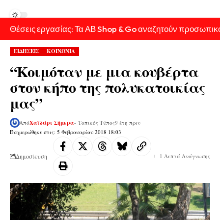
Θέσεις εργασίας: Τα ΑΒ Shop & Go αναζητούν προσωπικ
ΕΙΔΗΣΕΙΣ
ΚΟΙΝΩΝΙΑ
“Κοιμόταν με μια κουβέρτα
στον κήπο της πολυκατοικίας
μας”
Από
Χαϊδάρι Σήμερα
- Τοπικός Τύπος
9 έτη πριν
Ενημερώθηκε στις: 5 Φεβρουαρίου 2018 18:03
Δημοσίευση
1 Λεπτά Ανάγνωσης