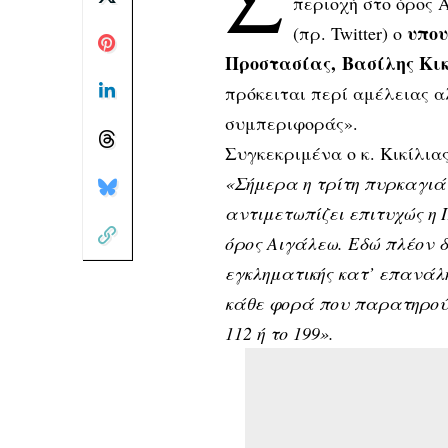
περιοχή στο όρος 
υπου
(πρ. Twitter) ο
Προστασίας, Βασίλης Κι
πρόκειται περί αμέλειας 
συμπεριφοράς».
Συγκεκριμένα ο κ. Κικίλιας
«Σήμερα η τρίτη πυρκαγιά
αντιμετωπίζει επιτυχώς η 
όρος Αιγάλεω. Εδώ πλέον 
εγκληματικής κατ’ επανάλ
κάθε φορά που παρατηρούν
112 ή το 199».