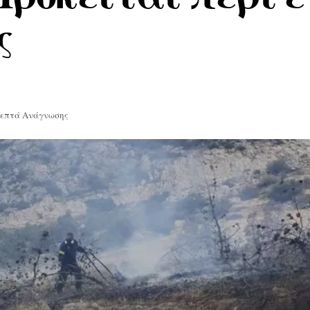
ς
Λεπτά Ανάγνωσης