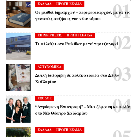
ΕΛΛΑΔΑ
ΠΡΩΤΗ ΣΕΛΙΔΑ
Οι μισθοί δημάρχων – περιφερειαρχών, μετά τις
γενναίες αυξήσεις του νέου νόμου
ΕΠΙΧΕΙΡΗΣΕΙΣ
ΠΡΩΤΗ ΣΕΛΙΔΑ
Τι αλλάζει στο Praktiker μετά την εξαγορά
ΑΣΤΥΝΟΜΙΚΑ
Διπλή διάρρηξη σε πολυκατοικία στο Δάσος
Χαϊδαρίου
ΕΞΟΔΟΣ
“Απρόσμενη Επιστροφή” – Μια ξέφρενη κωμωδία
στο Νέο Θέατρο Χαϊδαρίου
ΕΛΛΑΔΑ
ΠΡΩΤΗ ΣΕΛΙΔΑ