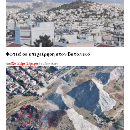
Φωτιά σε επιχείρηση στον Βοτανικό
Από
Χαϊδάρι Σήμερα
4 ημέρες πριν