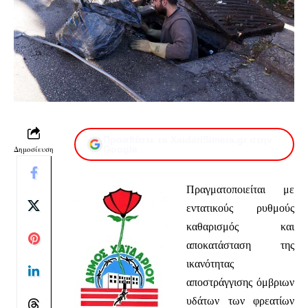
Προσθέστε το XaidariSimera.gr στην
Δημοσίευση
Google
Πραγματοποιείται με
εντατικούς ρυθμούς
καθαρισμός και
αποκατάσταση της
ικανότητας
αποστράγγισης όμβριων
υδάτων των φρεατίων