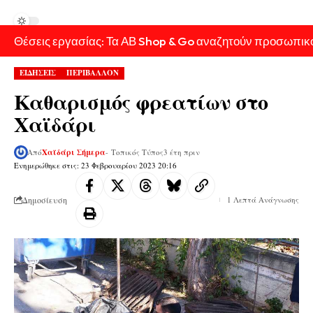
Θέσεις εργασίας: Τα ΑΒ Shop & Go αναζητούν προσωπικ
ΕΙΔΗΣΕΙΣ
ΠΕΡΙΒΑΛΛΟΝ
Καθαρισμός φρεατίων στο
Χαϊδάρι
Από
Χαϊδάρι Σήμερα
- Τοπικός Τύπος
3 έτη πριν
Ενημερώθηκε στις: 23 Φεβρουαρίου 2023 20:16
Δημοσίευση
1 Λεπτά Ανάγνωσης