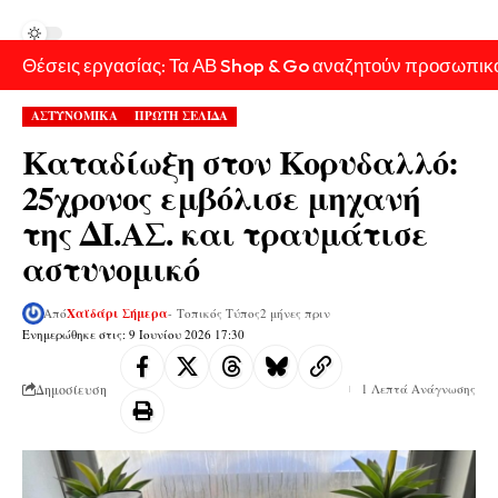
Θέσεις εργασίας: Τα ΑΒ Shop & Go αναζητούν προσωπικ
ΑΣΤΥΝΟΜΙΚΑ
ΠΡΩΤΗ ΣΕΛΙΔΑ
Καταδίωξη στον Κορυδαλλό:
25χρονος εμβόλισε μηχανή
της ΔΙ.ΑΣ. και τραυμάτισε
αστυνομικό
Από
Χαϊδάρι Σήμερα
- Τοπικός Τύπος
2 μήνες πριν
Ενημερώθηκε στις: 9 Ιουνίου 2026 17:30
Δημοσίευση
1 Λεπτά Ανάγνωσης