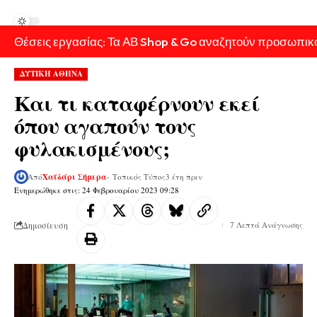
Θέσεις εργασίας: Τα ΑΒ Shop & Go αναζητούν προσωπικ
ΔΥΤΙΚΗ ΑΘΗΝΑ
Και τι καταφέρνουν εκεί
όπου αγαπούν τους
φυλακισμένους;
Από
Χαϊδάρι Σήμερα
- Τοπικός Τύπος
3 έτη πριν
Ενημερώθηκε στις: 24 Φεβρουαρίου 2023 09:28
Δημοσίευση
7 Λεπτά Ανάγνωσης