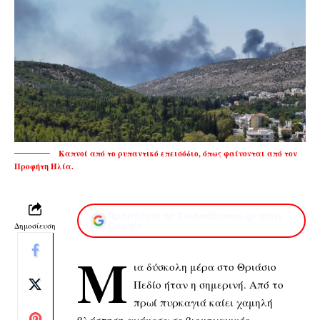
Καπνοί από το ρυπαντικό επεισόδιο, όπως φαίνονται από τον
Προφήτη Ηλία.
Προσθέστε το XaidariSimera.gr στην
Δημοσίευση
Google
Μ
ια δύσκολη μέρα στο Θριάσιο
Πεδίο ήταν η σημερινή. Από το
πρωί πυρκαγιά καίει χαμηλή
βλάστηση ανάμεσα σε βιομηχανικές