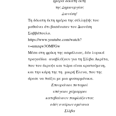
ημέρα δεκάτη έκτη
της Δημιουργίας
Διονύση!
Τη δέκατη έκτη ημέρα της σύλληψής του
μαθαίνει ότι βασάνισαν τον Διονύση
Σαββόπουλο.
https://www.youtube.com/watch?
v=umzqw3OMFGw
Μέσα στη φρίκη της ασφάλειας, δύο λυρικά
τραγούδια αναβλύζουν για τη Σίλβα Ακρίτα,
που τον έκρυψε και τώρα είναι κρατούμενη,
και την κόρη της τη μικρή Έλενα, που της
άρεσε να παίζει με μια φυσαρμόνικα.
Επουράνιοι ποταμοί
υπόγειοι χείμαρροι
κατεβαίνουν παφλάζοντας
οδός ονείρων ομόνοια
Σίλβα