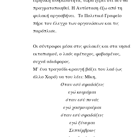
ειρηνική ανθρωπότητα, τώρα ξέρει ότι δεν θα
πραγματοποιηθεί. Η Αντίσταση έξω από τη
φυλακή αργοσβήνει. Το Πολιτικό Γραφείο
πήρε τον έλεγχο των οργανώσεων και τις
παρόπλισε.
Οι σύντροφοι μέσα στις φυλακές και στα νησιά
εκτοπισμού, ο λαός αμέτοχος, φοβισμένος,
συχνά αδιάφορος.
Μ’ ένα τραγούδι-κραυγή βάζει τον λαό (ως
άλλο Χορό) να του λέει: Μίκη,
Όταν εσύ σφαδάζεις
εγώ κοιμάμαι
όταν εσύ πονάς
εγώ χασμουριέμαι
όταν εσύ σφαδάζεις
εγώ ξύνομαι
Σεπτέμβριος