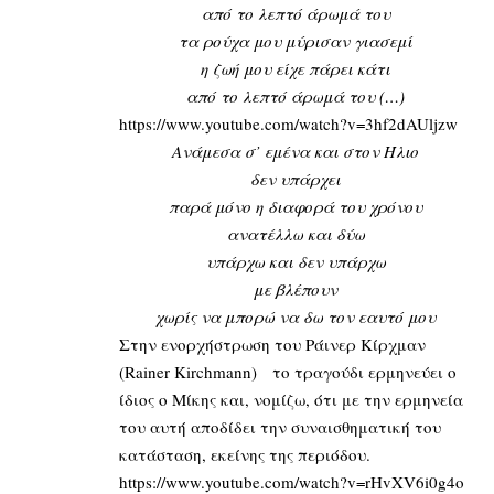
από το λεπτό άρωμά του
τα ρούχα μου μύρισαν γιασεμί
η ζωή μου είχε πάρει κάτι
από το λεπτό άρωμά του (…)
https://www.youtube.com/watch?v=3hf2dAUljzw
Ανάμεσα σ’ εμένα και στον Ήλιο
δεν υπάρχει
παρά μόνο η διαφορά του χρόνου
ανατέλλω και δύω
υπάρχω και δεν υπάρχω
με βλέπουν
χωρίς να μπορώ να δω τον εαυτό μου
Στην ενορχήστρωση του Ράινερ Κίρχμαν
(Rainer Kirchmann) το τραγούδι ερμηνεύει ο
ίδιος ο Μίκης και, νομίζω, ότι με την ερμηνεία
του αυτή αποδίδει την συναισθηματική του
κατάσταση, εκείνης της περιόδου.
https://www.youtube.com/watch?v=rHvXV6i0g4o