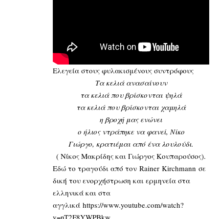
Ελεγεία στους φυλακισμένους συντρόφους
Τα κελιά ανασαίνουν
τα κελιά που βρίσκονται ψηλά
τα κελιά που βρίσκονται χαμηλά
η βροχή μας ενώνει
ο ήλιος ντράπηκε να φανεί, Νίκο
Γιώργο, κρατιέμαι από ένα λουλούδι.
( Νίκος Μακρίδης και Γιώργος Κουπαρούσος).
Εδώ το τραγούδι από τον Rainer Kirchmann σε
δική του ενορχήστρωση και ερμηνεία στα
ελληνικά και στα
αγγλικά
https://www.youtube.com/watch?
v=nT2F8YWPBkw