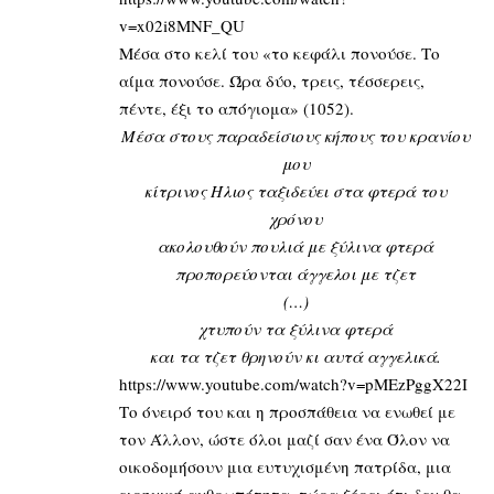
v=x02i8MNF_QU
Μέσα στο κελί του «το κεφάλι πονούσε. Το
αίμα πονούσε. Ώρα δύο, τρεις, τέσσερεις,
πέντε, έξι το απόγιομα» (1052).
Μέσα στους παραδείσιους κήπους του κρανίου
μου
κίτρινος Ήλιος ταξιδεύει στα φτερά του
χρόνου
ακολουθούν πουλιά με ξύλινα φτερά
προπορεύονται άγγελοι με τζετ
(…)
χτυπούν τα ξύλινα φτερά
και τα τζετ θρηνούν κι αυτά αγγελικά.
https://www.youtube.com/watch?v=pMEzPggX22I
Το όνειρό του και η προσπάθεια να ενωθεί με
τον Άλλον, ώστε όλοι μαζί σαν ένα Όλον να
οικοδομήσουν μια ευτυχισμένη πατρίδα, μια