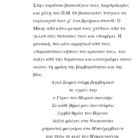
Στην ταράτσα βασανίζουν τους Λαμπράκηδες
και μέλη του Π.Μ. Οι βασανιστές πνίγουν τα
ουρλιαχτά τους μ’ ένα βρώμικο στουπί. Ο
Μίκης από κάτω μετρά τους χτύπους από τα
γκλοπ στις πατούσες τους και υποφέρει. Η
μουσική, που ρέει ορμητικά από τους
«παραδείσους κήπους του κρανίου του», τον
σώζει από την παράνοια και καταγράφει στους
αιώνες τη φρίκη της βαρβαρότητας και της
βίας.
Αγιά Σοφιά στίφη βαρβαρικά
το υγρόν πυρ
ο Γέρος του Μωριά σκουλήκι
Σε κάθε βήμα μου σκοντάφτω
ζερβά θηρία του Βόρνεο
δεξιά φλόγες στο Ναγκασάκι
μπροστά φουγάρα στο Μπούχερβαλντ
και πίσω το κελί του Μακρυγιάννη.