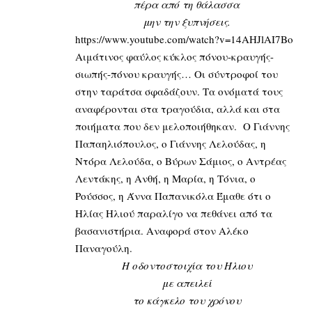
πέρα από τη θάλασσα
μην την ξυπνήσεις.
https://www.youtube.com/watch?v=14AHJlAI7Bo
Αιμάτινος φαύλος κύκλος πόνου-κραυγής-
σιωπής-πόνου κραυγής… Οι σύντροφοί του
στην ταράτσα σφαδάζουν. Τα ονόματά τους
αναφέρονται στα τραγούδια, αλλά και στα
ποιήματα που δεν μελοποιήθηκαν. Ο Γιάννης
Παπαηλιόπουλος, ο Γιάννης Λελούδας, η
Ντόρα Λελούδα, ο Βύρων Σάμιος, ο Αντρέας
Λεντάκης, η Ανθή, η Μαρία, η Τόνια, ο
Ρούσσος, η Άννα Παπανικόλα Έμαθε ότι ο
Ηλίας Ηλιού παραλίγο να πεθάνει από τα
βασανιστήρια. Αναφορά στον Αλέκο
Παναγούλη.
Η οδοντοστοιχία του Ήλιου
με απειλεί
το κάγκελο του χρόνου