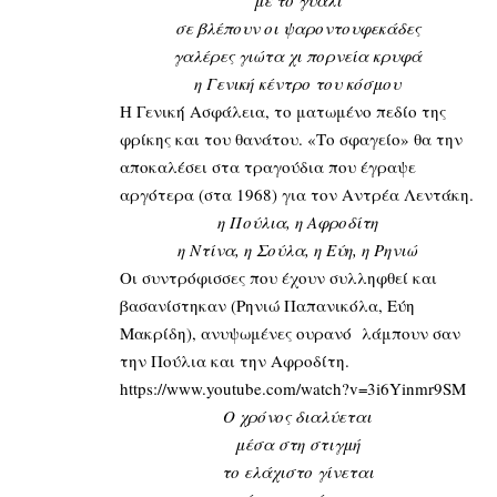
με το γυαλί
σε βλέπουν οι ψαροντουφεκάδες
γαλέρες γιώτα χι πορνεία κρυφά
η Γενική κέντρο του κόσμου
Η Γενική Ασφάλεια, το ματωμένο πεδίο της
φρίκης και του θανάτου. «Το σφαγείο» θα την
αποκαλέσει στα τραγούδια που έγραψε
αργότερα (στα 1968) για τον Αντρέα Λεντάκη.
η Πούλια, η Αφροδίτη
η Ντίνα, η Σούλα, η Εύη, η Ρηνιώ
Οι συντρόφισσες που έχουν συλληφθεί και
βασανίστηκαν (Ρηνιώ Παπανικόλα, Εύη
Μακρίδη), ανυψωμένες ουρανό λάμπουν σαν
την Πούλια και την Αφροδίτη.
https://www.youtube.com/watch?v=3i6Yinmr9SM
Ο χρόνος διαλύεται
μέσα στη στιγμή
το ελάχιστο γίνεται