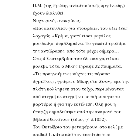
Π.Μ. (της πρώτης αντιστασιακής οργάνωσης)
έχουν διαλυθεί.
Νυχτερινές ανακρίσεις.
«Πας κατευθείαν για ντουφέκι», του λέει ένας
λοχαγός. «Κρίμα, γιατί είσαι μεγάλος
μουσικός», συμπληρώνει. Το γνωστό τροπάρι
της αντίδρασης, από τότε μέχρι σήμερα…
Στις 4 Σεπτεμβρίου του έδωσαν χαρτί και
μολύβι. Τότε, ο Μίκης έγραψε 32 ποιήματα.
«Τις προηγούμενες νύχτες τις πέρασα
άγρυπνος», γράφει ο Μίκης στο
Χρέος,
«με την
πλάτη κολλημένη στον τοίχο, περιμένοντας
από στιγμή σε στιγμή να με πάρουν για το
μαρτύριο ή για την εκτέλεση. Όλη μου η
ύπαρξη σημαδεύτηκε από την αναμονή του
βέβαιου θανάτου» (τόμος γ’ σ.1052).
Τον Οκτώβριο τον μεταφέρουν στο κελί με
αριθμό 1, κάτω από την ταράτσα των