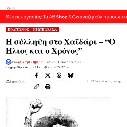
Θέσεις εργασίας: Τα ΑΒ Shop & Go αναζητούν προσωπικ
ΠΟΛΙΤΙΣΜΟΣ
ΠΡΩΤΗ ΣΕΛΙΔΑ
Η σύλληψη στο Χαϊδάρι – “Ο
Ήλιος και ο Χρόνος”
Από
Χαϊδάρι Σήμερα
- Τοπικός Τύπος
2 έτη πριν
Ενημερώθηκε στις: 23 Οκτωβρίου 2024 22:06
Δημοσίευση
19 Λεπτά Ανάγνωσης