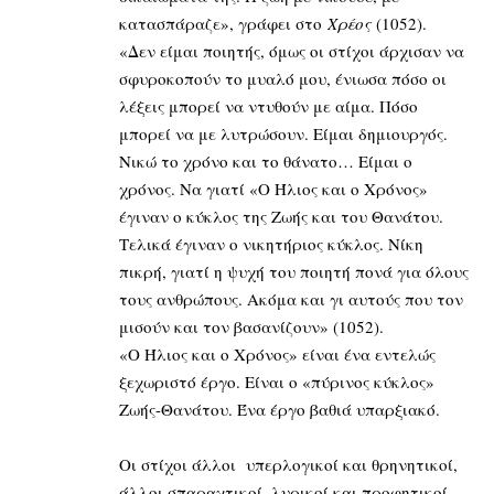
κατασπάραζε», γράφει στο
Χρέος
(1052).
«Δεν είμαι ποιητής, όμως οι στίχοι άρχισαν να
σφυροκοπούν το μυαλό μου, ένιωσα πόσο οι
λέξεις μπορεί να ντυθούν με αίμα. Πόσο
μπορεί να με λυτρώσουν. Είμαι δημιουργός.
Νικώ το χρόνο και το θάνατο… Είμαι ο
χρόνος. Να γιατί «Ο Ήλιος και ο Χρόνος»
έγιναν ο κύκλος της Ζωής και του Θανάτου.
Τελικά έγιναν ο νικητήριος κύκλος. Νίκη
πικρή, γιατί η ψυχή του ποιητή πονά για όλους
τους ανθρώπους. Ακόμα και γι αυτούς που τον
μισούν και τον βασανίζουν» (1052).
«Ο Ήλιος και ο Χρόνος» είναι ένα εντελώς
ξεχωριστό έργο. Είναι ο «πύρινος κύκλος»
Ζωής-Θανάτου. Ένα έργο βαθιά υπαρξιακό.
Οι στίχοι άλλοι υπερλογικοί και θρηνητικοί,
άλλοι σπαραχτικοί, λυρικοί και προφητικοί.