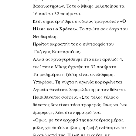
βασανιστηρίων. Τότε ο Μίκης μελοποίησε τα
16 από τα 32 ποιήματα.
«Ο
Έτσι δημιουργήθηκε ο κύκλος τραγουδιών
Ήλιος και ο Χρόνος»
. Το πρώτο ροκ έργο του
Θεοδωράκη.
Πρώτος ακροατής του ο σύντροφός του
Γιώργος Κουπαρούσος.
Αλλά ας ξαναγυρίσουμε στο κελί αριθμός 4,
εκεί που ο Μίκης έγραψε τα 32 ποιήματα.
Τα μεσημέρια η ζέστη είναι ανυπόφορη.
Υποφέρει. Τη νύχτα η αγωνία κορυφώνεται.
Αγωνία θανάτου. Συμφιλίωση με τον θάνατο.
Πεισιθάνατες σκέψεις. «Στο τέλος τέλος ο
θάνατος δεν είναι τόσο τρομερός. Ίσως να ’ναι
όμορφος», λέει στον φρουρό του.
«Όμως, με τον ερχομό της καινούριας μέρας,
μόλις χτυπούσε ο ήλιος, η ζωή ξανάπαιρνε τα
δικαιώματά της. Η ζωή με νικούσε, με