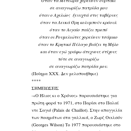
Όταν τα Μετέωρα χορεύουν συρτάκι
σε αναγνωρίζω πατρίδα μου
όταν ο Αχελώος ξενυχτά στις ταβέρνες
όταν τα Λευκά Όρη κολυμπούν κρόουλ
όταν το Αιγαίο παίζει προπό
όταν οι Ρουμελιώτες χορεύουν τσάμικο
όταν το Κρητικό Πέλαγο βιάζει τη Μήλο
και όταν εγώ γράφω άτεχνους στίχους
τότε σε αναγνωρίζω
σε αναγνωρίζω πατρίδα μου.
(Ποίημα ΧΧΧ. Δεν μελοποιήθηκε)
****
ΣΗΜΕΙΩΣΕΙΣ
-«Ο Ήλιος κι ο Χρόνος» παρουσιάστηκε για
πρώτη φορά το 1971, στο Παρίσι στο Παλαί
ντε Σαγιό (Palais de Chaillot). Στην απαγγελία
των ποιημάτων στα γαλλικά, ο Ζωρζ Ουιλσόν
(Georges Wilson) Το 1977 παρουσιάστηκε στο