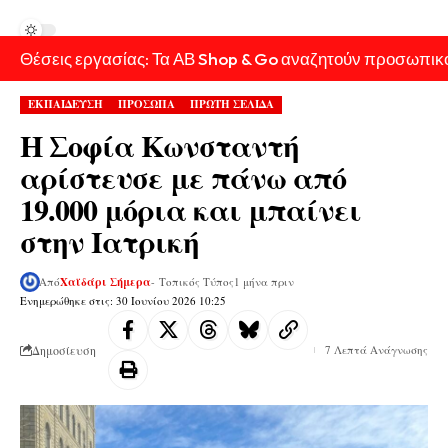
Θέσεις εργασίας: Τα ΑΒ Shop & Go αναζητούν προσωπικ
ΕΚΠΑΙΔΕΥΣΗ
ΠΡΟΣΩΠΑ
ΠΡΩΤΗ ΣΕΛΙΔΑ
Η Σοφία Κωνσταντή
αρίστευσε με πάνω από
19.000 μόρια και μπαίνει
στην Ιατρική
Από
Χαϊδάρι Σήμερα
- Τοπικός Τύπος
1 μήνα πριν
Ενημερώθηκε στις: 30 Ιουνίου 2026 10:25
Δημοσίευση
7 Λεπτά Ανάγνωσης