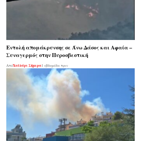
Εντολή απομάκρυνσης σε Άνω Δάσος και Αφαία –
Συναγερμός στην Πυροσβεστική
Από
Χαϊδάρι Σήμερα
1 εβδομάδα πριν