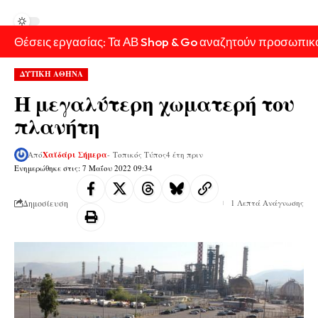
Θέσεις εργασίας: Τα ΑΒ Shop & Go αναζητούν προσωπικ
ΔΥΤΙΚΗ ΑΘΗΝΑ
Η μεγαλύτερη χωματερή του
πλανήτη
Από
Χαϊδάρι Σήμερα
- Τοπικός Τύπος
4 έτη πριν
Ενημερώθηκε στις: 7 Μαΐου 2022 09:34
Δημοσίευση
1 Λεπτά Ανάγνωσης