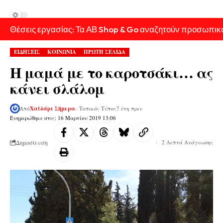
Θέσεις εργασίας: Τα ΑΒ Shop & Go αναζητούν προσωπικ
ΕΙΔΗΣΕΙΣ
ΚΟΙΝΩΝΙΑ
ΠΡΩΤΗ ΣΕΛΙΔΑ
Η μαμά με το καροτσάκι… ας
κάνει σλάλομ
Από
Χαϊδάρι Σήμερα
- Τοπικός Τύπος
7 έτη πριν
Ενημερώθηκε στις: 16 Μαρτίου 2019 13:06
Δημοσίευση
2 Λεπτά Ανάγνωσης