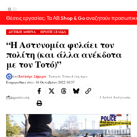
Θέσεις εργασίας: Τα ΑΒ Shop & Go αναζητούν προσωπικ
ΔΥΤΙΚΗ ΑΘΗΝΑ
ΠΡΩΤΗ ΣΕΛΙΔΑ
“Η Αστυνομία φυλάει τον
πολίτη (και άλλα ανέκδοτα
με τον Τοτό)”
Από
Χαϊδάρι Σήμερα
- Τοπικός Τύπος
4 έτη πριν
Ενημερώθηκε στις: 16 Οκτωβρίου 2022 10:37
Δημοσίευση
3 Λεπτά Ανάγνωσης