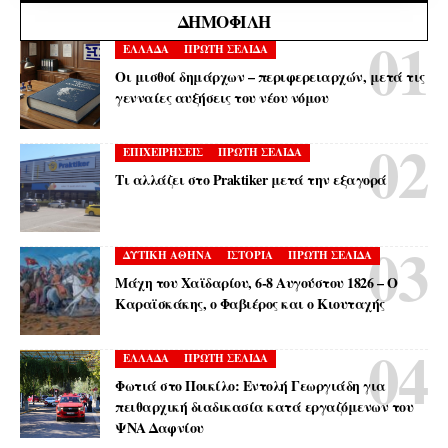
ΔΗΜΟΦΙΛΉ
ΕΛΛΑΔΑ
ΠΡΩΤΗ ΣΕΛΙΔΑ
Οι μισθοί δημάρχων – περιφερειαρχών, μετά τις
γενναίες αυξήσεις του νέου νόμου
ΕΠΙΧΕΙΡΗΣΕΙΣ
ΠΡΩΤΗ ΣΕΛΙΔΑ
Τι αλλάζει στο Praktiker μετά την εξαγορά
ΔΥΤΙΚΗ ΑΘΗΝΑ
ΙΣΤΟΡΙΑ
ΠΡΩΤΗ ΣΕΛΙΔΑ
Μάχη του Χαϊδαρίου, 6-8 Αυγούστου 1826 – Ο
Καραϊσκάκης, ο Φαβιέρος και ο Κιουταχής
ΕΛΛΑΔΑ
ΠΡΩΤΗ ΣΕΛΙΔΑ
Φωτιά στο Ποικίλο: Εντολή Γεωργιάδη για
πειθαρχική διαδικασία κατά εργαζόμενων του
ΨΝΑ Δαφνίου