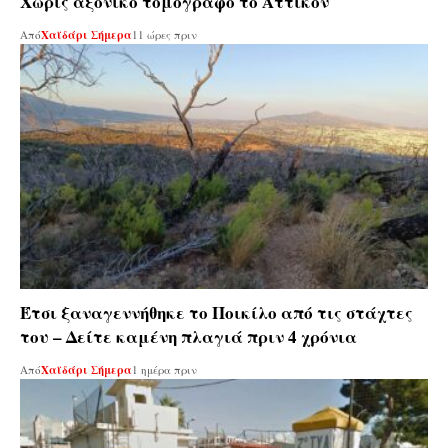
Χωρίς αξονικό τομογράφο το Αττικόν
Από
Χαϊδάρι Σήμερα
11 ώρες πριν
Έτσι ξαναγεννήθηκε το Ποικίλο από τις στάχτες
του – Δείτε καμένη πλαγιά πριν 4 χρόνια
Από
Χαϊδάρι Σήμερα
1 ημέρα πριν