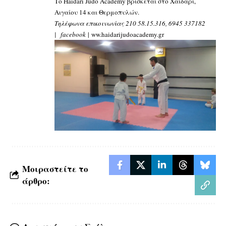
Το Haidari Judo Academy βρίσκεται στο Χαϊδάρι,
Αιγαίου 14 και Θερμοπυλών.
Τηλέφωνα επικοινωνίας 210 58.15.316, 6945 337182
|
facebook
|
ww.haidarijudoacademy.gr
Μοιραστείτε το
άρθρο: