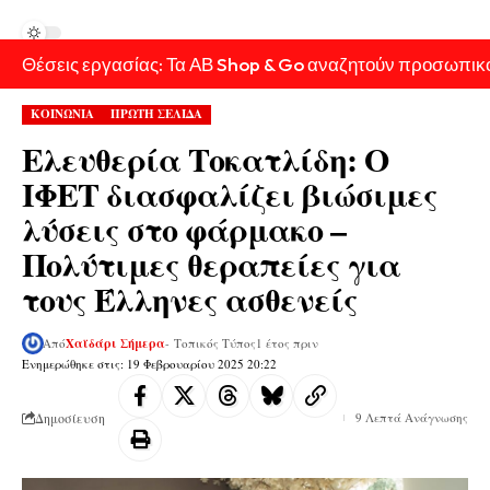
Θέσεις εργασίας: Τα ΑΒ Shop & Go αναζητούν προσωπικ
ΚΟΙΝΩΝΙΑ
ΠΡΩΤΗ ΣΕΛΙΔΑ
Ελευθερία Τοκατλίδη: Ο
ΙΦΕΤ διασφαλίζει βιώσιμες
λύσεις στο φάρμακο –
Πολύτιμες θεραπείες για
τους Έλληνες ασθενείς
Από
Χαϊδάρι Σήμερα
- Τοπικός Τύπος
1 έτος πριν
Ενημερώθηκε στις: 19 Φεβρουαρίου 2025 20:22
Δημοσίευση
9 Λεπτά Ανάγνωσης