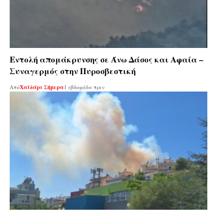
Εντολή απομάκρυνσης σε Άνω Δάσος και Αφαία –
Συναγερμός στην Πυροσβεστική
Από
Χαϊδάρι Σήμερα
1 εβδομάδα πριν