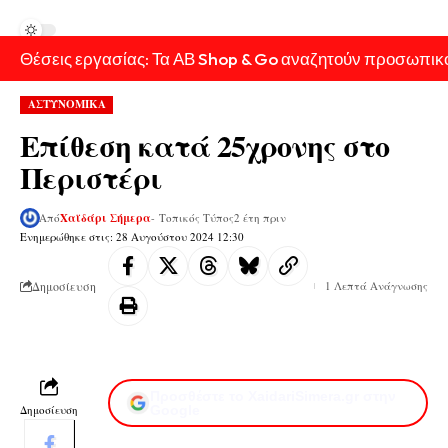
Θέσεις εργασίας: Τα ΑΒ Shop & Go αναζητούν προσωπικ
ΑΣΤΥΝΟΜΙΚΑ
Επίθεση κατά 25χρονης στο
Περιστέρι
Από
Χαϊδάρι Σήμερα
- Τοπικός Τύπος
2 έτη πριν
Ενημερώθηκε στις: 28 Αυγούστου 2024 12:30
Δημοσίευση
1 Λεπτά Ανάγνωσης
Προσθέστε το XaidariSimera.gr στην
Δημοσίευση
Google