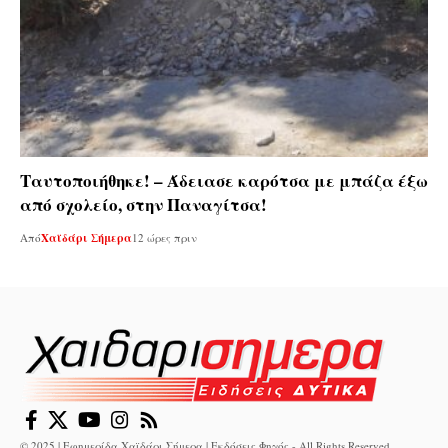
Ταυτοποιήθηκε! – Άδειασε καρότσα με μπάζα έξω
από σχολείο, στην Παναγίτσα!
Από
Χαϊδάρι Σήμερα
12 ώρες πριν
© 2025 | Εφημερίδα Χαϊδάρι Σήμερα | Εκδόσεις Φηγός - All Rights Reserved.