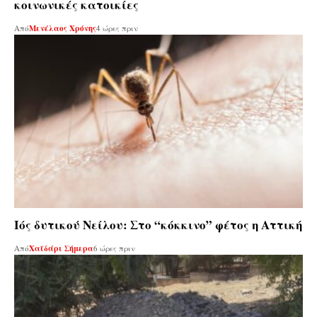
κοινωνικές κατοικίες
Από
Μενέλαος Χρόνης
4 ώρες πριν
Ιός δυτικού Νείλου: Στο “κόκκινο” φέτος η Αττική
Από
Χαϊδάρι Σήμερα
6 ώρες πριν