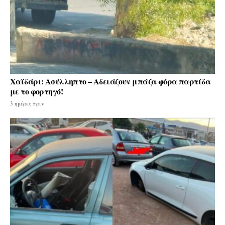
Χαϊδάρι: Ασύλληπτο – Αδειάζουν μπάζα φόρα παρτίδα
με το φορτηγό!
3 ημέρες πριν