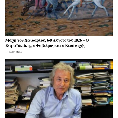
Μάχη του Χαϊδαρίου, 6-8 Αυγούστου 1826 – Ο
Καραϊσκάκης, ο Φαβιέρος και ο Κιουταχής
14 ώρες πριν