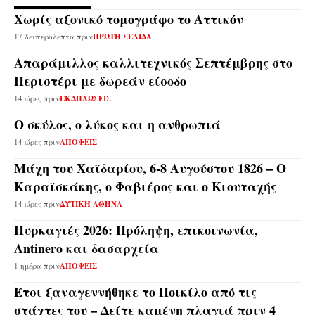
Χωρίς αξονικό τομογράφο το Αττικόν
17 δευτερόλεπτα πριν
ΠΡΩΤΗ ΣΕΛΙΔΑ
Απαράμιλλος καλλιτεχνικός Σεπτέμβρης στο
Περιστέρι με δωρεάν είσοδο
14 ώρες πριν
ΕΚΔΗΛΩΣΕΙΣ
Ο σκύλος, ο λύκος και η ανθρωπιά
14 ώρες πριν
ΑΠΟΨΕΙΣ
Μάχη του Χαϊδαρίου, 6-8 Αυγούστου 1826 – Ο
Καραϊσκάκης, ο Φαβιέρος και ο Κιουταχής
14 ώρες πριν
ΔΥΤΙΚΗ ΑΘΗΝΑ
Πυρκαγιές 2026: Πρόληψη, επικοινωνία,
Antinero και δασαρχεία
1 ημέρα πριν
ΑΠΟΨΕΙΣ
Έτσι ξαναγεννήθηκε το Ποικίλο από τις
στάχτες του – Δείτε καμένη πλαγιά πριν 4