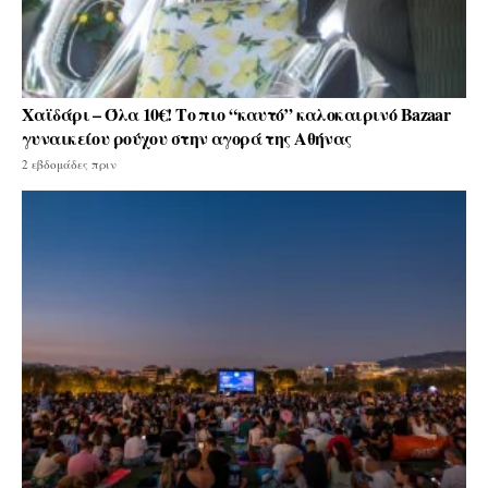
Χαϊδάρι – Όλα 10€! Το πιο “καυτό” καλοκαιρινό Bazaar
γυναικείου ρούχου στην αγορά της Αθήνας
2 εβδομάδες πριν