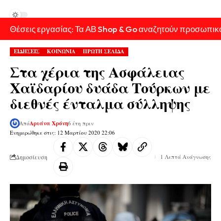
Θέσεις εργασίας: Τα ΑΒ Shop & Go αναζητούν προσωπικ
ΕΙΔΗΣΕΙΣ
ΚΟΙΝΩΝΙΑ
ΠΡΩΤΗ ΣΕΛΙΔΑ
Στα χέρια της Ασφάλειας
Χαϊδαρίου δυάδα Τούρκων με
διεθνές ένταλμα σύλληψης
Από
Αριάνα Χρόνη
6 έτη πριν
Ενημερώθηκε στις: 12 Μαρτίου 2020 22:06
Δημοσίευση
1 Λεπτά Ανάγνωσης