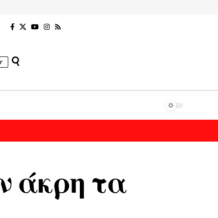
r
ν άκρη τα