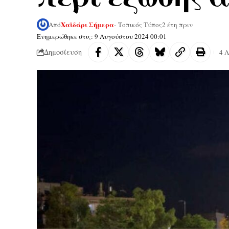
Χαϊδάρι Σήμερα
Από
- Τοπικός Τύπος
2 έτη πριν
Ενημερώθηκε στις: 9 Αυγούστου 2024 00:01
Δημοσίευση
4 