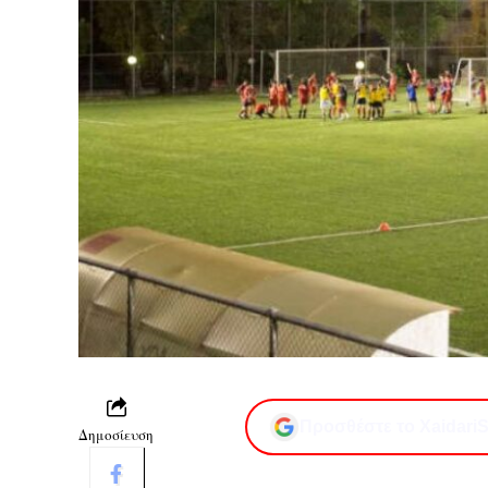
Προσθέστε το XaidariS
Δημοσίευση