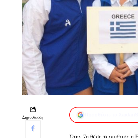
Προσθέστε το XaidariS
Δημοσίευση
Στην 7η θέση τερμάτισε η