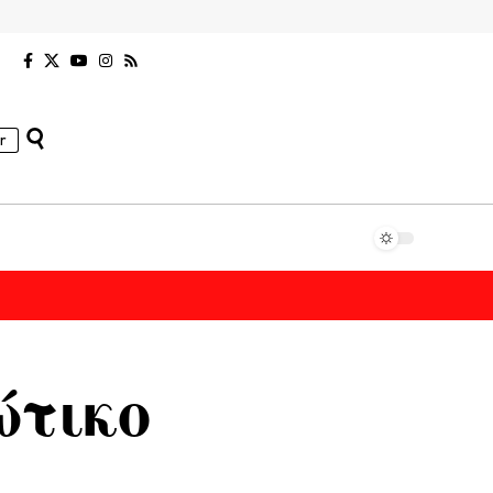
r
ώτικο