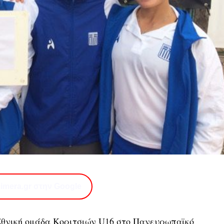
imera.gr στην Google
 Εθνική ομάδα Κοριτσιών U16 στο Πανευρωπαϊκό