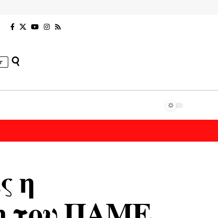
r
ς η
η του ΠΑΜΕ