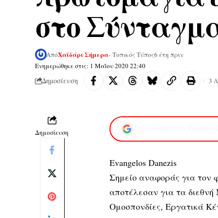
στο Σύνταγμ
Χαϊδάρι Σήμερα
Από
- Τοπικός Τύπος
6 έτη πριν
Ενημερώθηκε στις: 1 Μαΐου 2020 22:40
Δημοσίευση
3 
Προσθέστε το XaidariS
Δημοσίευση
Evangelos Danezis
Σημείο αναφοράς για τον 
αποτέλεσαν για τ
α διεθνή
Ομοσπονδίες, Εργατικά Κέ