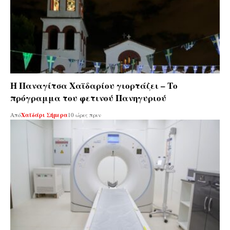
Η Παναγίτσα Χαϊδαρίου γιορτάζει – Το
πρόγραμμα του φετινού Πανηγυριού
Από
Χαϊδάρι Σήμερα
10 ώρες πριν