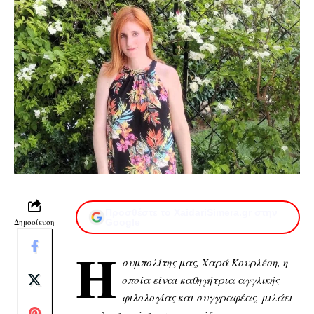
Προσθέστε το XaidariSimera.gr στην
Δημοσίευση
Google
Η
συμπολίτης μας, Χαρά Κουρλέση, η
οποία είναι καθηγήτρια αγγλικής
φιλολογίας και συγγραφέας, μιλάει