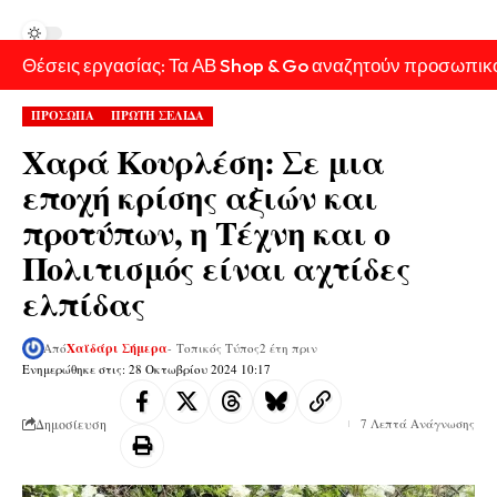
Θέσεις εργασίας: Τα ΑΒ Shop & Go αναζητούν προσωπικ
ΠΡΟΣΩΠΑ
ΠΡΩΤΗ ΣΕΛΙΔΑ
Χαρά Κουρλέση: Σε μια
εποχή κρίσης αξιών και
προτύπων, η Τέχνη και ο
Πολιτισμός είναι αχτίδες
ελπίδας
Από
Χαϊδάρι Σήμερα
- Τοπικός Τύπος
2 έτη πριν
Ενημερώθηκε στις: 28 Οκτωβρίου 2024 10:17
Δημοσίευση
7 Λεπτά Ανάγνωσης