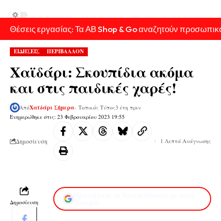
Θέσεις εργασίας: Τα ΑΒ Shop & Go αναζητούν προσωπικ
ΕΙΔΗΣΕΙΣ
ΠΕΡΙΒΑΛΛΟΝ
Χαϊδάρι: Σκουπίδια ακόμα
και στις παιδικές χαρές!
Από
Χαϊδάρι Σήμερα
- Τοπικός Τύπος
3 έτη πριν
Ενημερώθηκε στις: 23 Φεβρουαρίου 2023 19:55
Δημοσίευση
1 Λεπτά Ανάγνωσης
Προσθέστε το XaidariSimera.gr στην
Δημοσίευση
Google