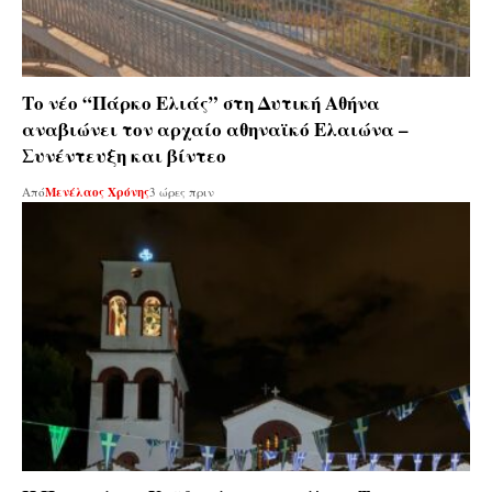
Το νέο “Πάρκο Ελιάς” στη Δυτική Αθήνα
αναβιώνει τον αρχαίο αθηναϊκό Ελαιώνα –
Συνέντευξη και βίντεο
Από
Μενέλαος Χρόνης
3 ώρες πριν