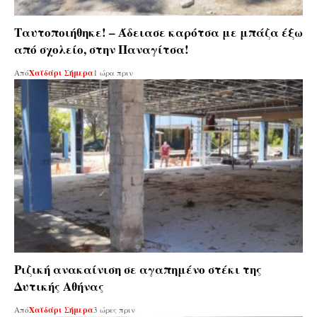
Ταυτοποιήθηκε! – Άδειασε καρότσα με μπάζα έξω
από σχολείο, στην Παναγίτσα!
Από
Χαϊδάρι Σήμερα
1 ώρα πριν
Ριζική ανακαίνιση σε αγαπημένο στέκι της
Δυτικής Αθήνας
Από
Χαϊδάρι Σήμερα
3 ώρες πριν