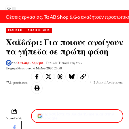
Θέσεις εργασίας: Τα ΑΒ Shop & Go αναζητούν προσωπικ
ΕΙΔΗΣΕΙΣ
ΑΘΛΗΤΙΣΜΟΣ
Χαϊδάρι: Για ποιους ανοίγουν
τα γήπεδα σε πρώτη φάση
Από
Χαϊδάρι Σήμερα
- Τοπικός Τύπος
6 έτη πριν
Ενημερώθηκε στις: 6 Μαΐου 2020 20:58
Δημοσίευση
2 Λεπτά Ανάγνωσης
Προσθέστε το XaidariSimera.gr στην
Δημοσίευση
Google