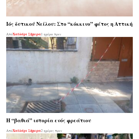
Ιός δυτικού Νείλου: Στο “κόκκινο” φέτος η Αττική
Από
Χαϊδάρι Σήμερα
1 ημέρα πριν
Η “βαθιά” ιστορία ενός φρεάτιου
Από
Χαϊδάρι Σήμερα
2 ημέρες πριν