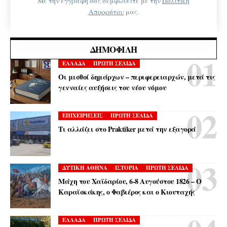
Με την εγγραφή σας συμφωνείτε με την
Πολιτική
Απορρήτου
μας.
ΔΗΜΟΦΙΛΉ
ΕΛΛΑΔΑ
ΠΡΩΤΗ ΣΕΛΙΔΑ
Οι μισθοί δημάρχων – περιφερειαρχών, μετά τις
γενναίες αυξήσεις του νέου νόμου
ΕΠΙΧΕΙΡΗΣΕΙΣ
ΠΡΩΤΗ ΣΕΛΙΔΑ
Τι αλλάζει στο Praktiker μετά την εξαγορά
ΔΥΤΙΚΗ ΑΘΗΝΑ
ΙΣΤΟΡΙΑ
ΠΡΩΤΗ ΣΕΛΙΔΑ
Μάχη του Χαϊδαρίου, 6-8 Αυγούστου 1826 – Ο
Καραϊσκάκης, ο Φαβιέρος και ο Κιουταχής
ΕΛΛΑΔΑ
ΠΡΩΤΗ ΣΕΛΙΔΑ