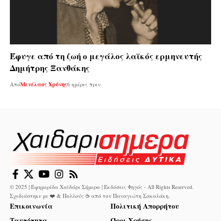
Έφυγε από τη ζωή ο μεγάλος λαϊκός ερμηνευτής
Δημήτρης Ξανθάκης
Από
Μενέλαος Χρόνης
6 ημέρες πριν
© 2025 | Εφημερίδα Χαϊδάρι Σήμερα | Εκδόσεις Φηγός - All Rights Reserved.
Σχεδιάστηκε με ❤️ & Πολλούς ☕ από τον
Παναγιώτη Σακαλάκη
.
Επικοινωνία
Πολιτική Απορρήτου
Ταυτότητα
Όροι Χρήσης