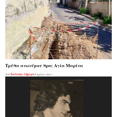
Τρύπα ανωνύμου προς Αγία Μαρίνα
Από
Χαϊδάρι Σήμερα
4 ημέρες πριν