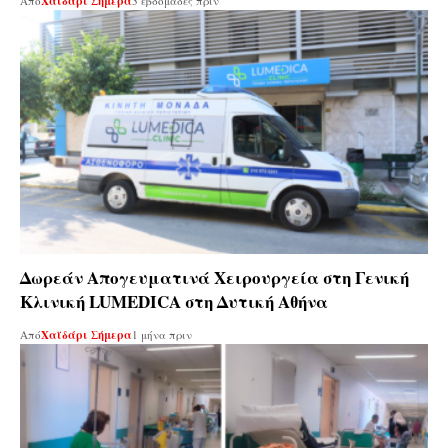
Από
Χαϊδάρι Σήμερα
3 εβδομάδες πριν
Δωρεάν Απογευματινά Χειρουργεία στη Γενική
Κλινική LUMEDICA στη Δυτική Αθήνα
Από
Χαϊδάρι Σήμερα
1 μήνα πριν