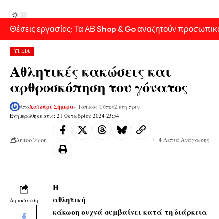
Θέσεις εργασίας: Τα ΑΒ Shop & Go αναζητούν προσωπικ
ΥΓΕΙΑ
Αθλητικές κακώσεις και
αρθροσκόπηση του γόνατος
Από
Χαϊδάρι Σήμερα
- Τοπικός Τύπος
2 έτη πριν
Ενημερώθηκε στις: 21 Οκτωβρίου 2024 23:54
Δημοσίευση
4 Λεπτά Ανάγνωσης
Η
α
θλητική
Δημοσίευση
κάκωση συχνά συμβαίνει κατά τη διάρκεια