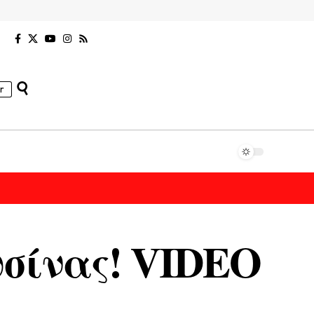
r
υσίνας! VIDEO