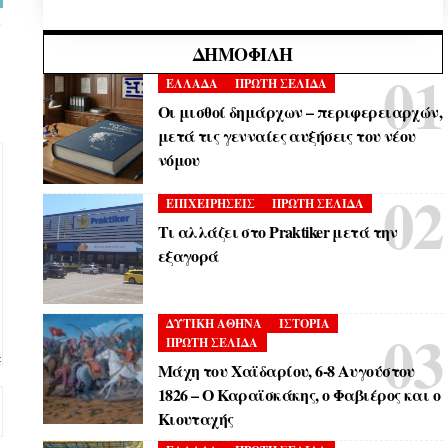
ΔΗΜΟΦΙΛΉ
ΕΛΛΑΔΑ
ΠΡΩΤΗ ΣΕΛΙΔΑ
Οι μισθοί δημάρχων – περιφερειαρχών,
μετά τις γενναίες αυξήσεις του νέου
νόμου
ΕΠΙΧΕΙΡΗΣΕΙΣ
ΠΡΩΤΗ ΣΕΛΙΔΑ
Τι αλλάζει στο Praktiker μετά την
εξαγορά
ΔΥΤΙΚΗ ΑΘΗΝΑ
ΙΣΤΟΡΙΑ
ΠΡΩΤΗ ΣΕΛΙΔΑ
Μάχη του Χαϊδαρίου, 6-8 Αυγούστου
1826 – Ο Καραϊσκάκης, ο Φαβιέρος και ο
Κιουταχής