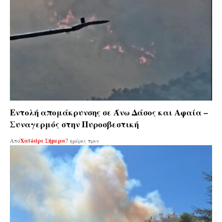
Εντολή απομάκρυνσης σε Άνω Δάσος και Αφαία –
Συναγερμός στην Πυροσβεστική
Από
Χαϊδάρι Σήμερα
7 ημέρες πριν