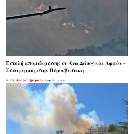
Εντολή απομάκρυνσης σε Άνω Δάσος και Αφαία –
Συναγερμός στην Πυροσβεστική
Από
Χαϊδάρι Σήμερα
1 εβδομάδα πριν