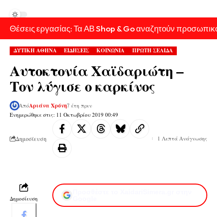
Θέσεις εργασίας: Τα ΑΒ Shop & Go αναζητούν προσωπικ
ΔΥΤΙΚΗ ΑΘΗΝΑ
ΕΙΔΗΣΕΙΣ
ΚΟΙΝΩΝΙΑ
ΠΡΩΤΗ ΣΕΛΙΔΑ
Αυτοκτονία Χαϊδαριώτη –
Τον λύγισε ο καρκίνος
Από
Αριάνα Χρόνη
7 έτη πριν
Ενημερώθηκε στις: 11 Οκτωβρίου 2019 00:49
Δημοσίευση
1 Λεπτά Ανάγνωσης
Προσθέστε το XaidariSimera.gr στην
Δημοσίευση
Google