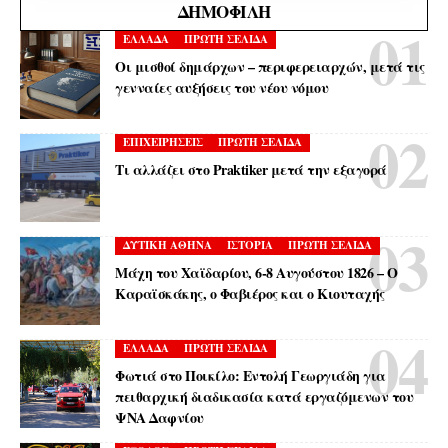
ΔΗΜΟΦΙΛΉ
ΕΛΛΑΔΑ
ΠΡΩΤΗ ΣΕΛΙΔΑ
Οι μισθοί δημάρχων – περιφερειαρχών, μετά τις
γενναίες αυξήσεις του νέου νόμου
ΕΠΙΧΕΙΡΗΣΕΙΣ
ΠΡΩΤΗ ΣΕΛΙΔΑ
Τι αλλάζει στο Praktiker μετά την εξαγορά
ΔΥΤΙΚΗ ΑΘΗΝΑ
ΙΣΤΟΡΙΑ
ΠΡΩΤΗ ΣΕΛΙΔΑ
Μάχη του Χαϊδαρίου, 6-8 Αυγούστου 1826 – Ο
Καραϊσκάκης, ο Φαβιέρος και ο Κιουταχής
ΕΛΛΑΔΑ
ΠΡΩΤΗ ΣΕΛΙΔΑ
Φωτιά στο Ποικίλο: Εντολή Γεωργιάδη για
πειθαρχική διαδικασία κατά εργαζόμενων του
ΨΝΑ Δαφνίου