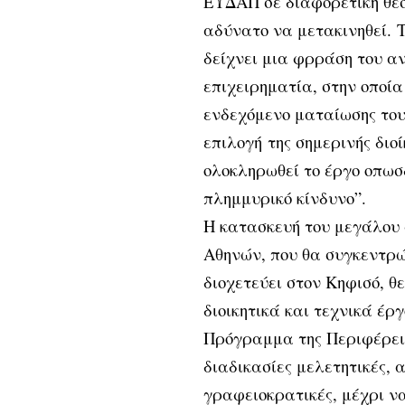
ΕΥΔΑΠ σε διαφορετική θέσ
αδύνατο να μετακινηθεί.
Τ
δείχνει μια φρράση του αν
επιχειρηματία, στην οποί
ενδεχόμενο ματαίωσης του
επιλογή της σημερινής διο
ολοκληρωθεί το έργο οπωσδ
πλημμυρικό κίνδυνο”.
Η κατασκευή του μεγάλου 
Αθηνών, που θα συγκεντρώ
διοχετεύει στον Κηφισό, 
διοικητικά και τεχνικά έργ
Πρόγραμμα της Περιφέρεια
διαδικασίες μελετητικές, 
γραφειοκρατικές, μέχρι ν