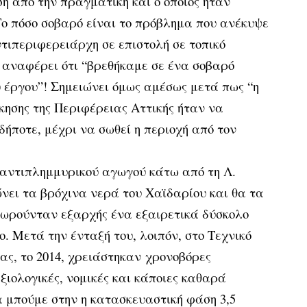
η από την πραγματική και ο οποίος ήταν
ο πόσο σοβαρό είναι το πρόβλημα που ανέκυψε
τιπεριφερειάρχη σε επιστολή σε τοπικό
α αναφέρει ότι “βρεθήκαμε σε ένα σοβαρό
 έργου”! Σημειώνει όμως αμέσως μετά πως “η
ίκησης της Περιφέρειας Αττικής ήταν να
ήποτε, μέχρι να σωθεί η περιοχή από τον
αντιπλημμυρικού αγωγού κάτω από τη Λ.
νει τα βρόχινα νερά του Χαϊδαρίου και θα τα
θεωρούνταν εξαρχής ένα εξαιρετικά δύσκολο
ο. Μετά την ένταξή του, λοιπόν, στο Τεχνικό
ς, το 2014, χρειάστηκαν
χρονοβόρες
αξιολογικές, νομικές και κάποιες καθαρά
α μπούμε στην η κατασκευαστική φάση 3,5