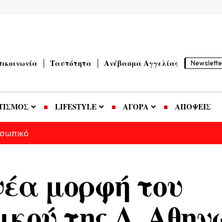
πικοινωνία
Ταυτότητα
Ανέβασμα Αγγελίας
Newslette
ΤΙΣΜΟΣ
LIFESTYLE
ΑΓΟΡΑ
ΑΠΟΨΕΙΣ
οσωπικό
νέα μορφή του
κού της Λ. Αθην