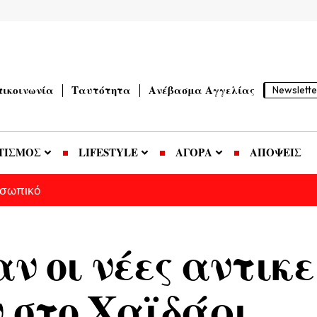
πικοινωνία
Ταυτότητα
Ανέβασμα Αγγελίας
Newslette
ΤΙΣΜΟΣ
LIFESTYLE
ΑΓΟΡΑ
ΑΠΟΨΕΙΣ
οσωπικό
 οι νέες αντικε
ν στο Χαϊδάρι