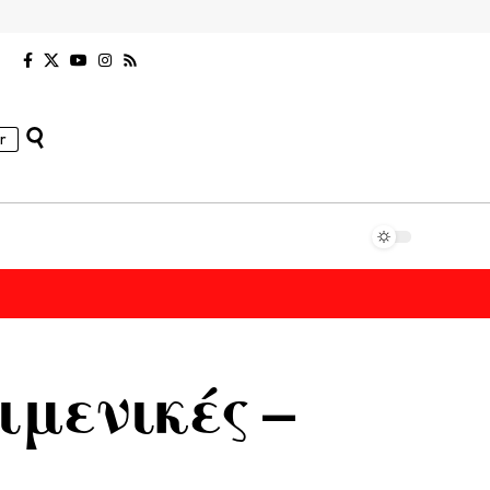
r
ιμενικές –