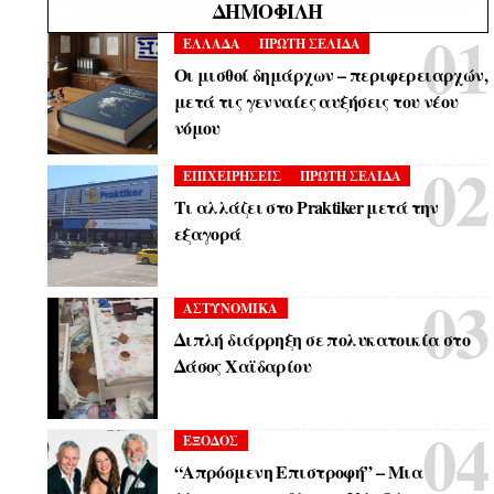
ΔΗΜΟΦΙΛΉ
ΕΛΛΑΔΑ
ΠΡΩΤΗ ΣΕΛΙΔΑ
Οι μισθοί δημάρχων – περιφερειαρχών,
μετά τις γενναίες αυξήσεις του νέου
νόμου
ΕΠΙΧΕΙΡΗΣΕΙΣ
ΠΡΩΤΗ ΣΕΛΙΔΑ
Τι αλλάζει στο Praktiker μετά την
εξαγορά
ΑΣΤΥΝΟΜΙΚΑ
Διπλή διάρρηξη σε πολυκατοικία στο
Δάσος Χαϊδαρίου
ΕΞΟΔΟΣ
“Απρόσμενη Επιστροφή” – Μια