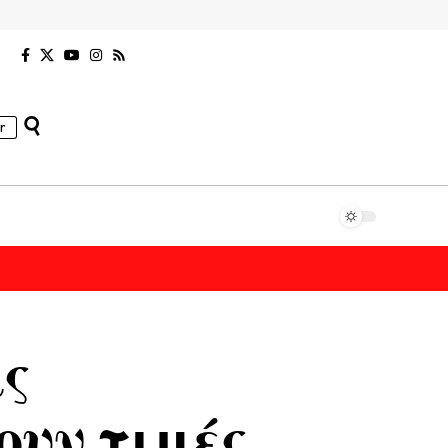
r
ις
ουν τιμές