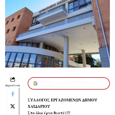
Προσθέστε το XaidariSimera.gr στην
Δημοσίευση
Google
ΣΥΛΛΟΓΟΣ ΕΡΓΑΖΟΜΕΝΩΝ ΔΗΜΟΥ
ΧΑΪΔΑΡΙΟΥ
Στο ίδιο έργο θεατές!!!