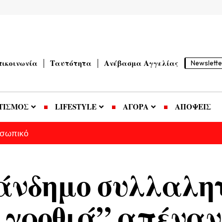
πικοινωνία
Ταυτότητα
Ανέβασμα Αγγελίας
Newslette
ΤΙΣΜΟΣ
LIFESTYLE
ΑΓΟΡΑ
ΑΠΟΨΕΙΣ
οσωπικό
άνδημο συλλαλητ
 γροθιά” απέναν