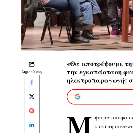
«Θα αποτρέψουμε την
την εγκατάσταση φυσ
Δημοσίευση
ηλεκτροπαραγωγής σ
Προσθέστε το XaidariS
Μ
ήνυμα αποφασισ
κατά τη συνάντ