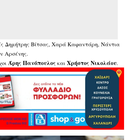
ές Δημήτρης Βίτσας, Χαρά Καφαντάρη, Νάντια
ν Αρσένης.
Άρης Πανόπουλος
Χρήστος Νικολάου
χοι
και
.