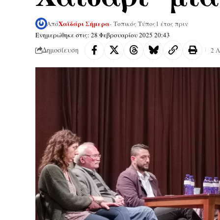
Χαϊδάρι Σήμερα
Από
- Τοπικός Τύπος
1 έτος πριν
Ενημερώθηκε στις: 28 Φεβρουαρίου 2025 20:43
Δημοσίευση
2 