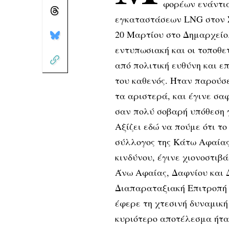
φορέων ενάντι
εγκαταστάσεων LNG στον Σ
20 Μαρτίου στο Δημαρχείο
εντυπωσιακή και οι τοποθ
από πολιτική ευθύνη και ε
του καθενός. Ήταν παρούσες
τα αριστερά, και έγινε σα
σαν πολύ σοβαρή υπόθεση γ
Αξίζει εδώ να πούμε ότι τ
σύλλογος της Κάτω Αφαίας
κινδύνου, έγινε χιονοστι
Άνω Αφαίας, Δαφνίου και 
Διαπαραταξιακή Επιτροπή 
έφερε τη χτεσινή δυναμική
κυριότερο αποτέλεσμα ήτ