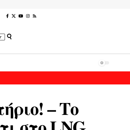
r
ήριο! – Το
τι στο LNG