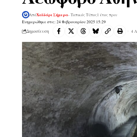
Χαϊδάρι Σήμερα
Από
- Τοπικός Τύπος
1 έτος πριν
Ενημερώθηκε στις: 24 Φεβρουαρίου 2025 15:29
Δημοσίευση
4 