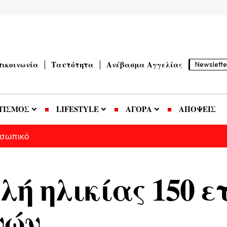
πικοινωνία
Ταυτότητα
Ανέβασμα Αγγελίας
Newslette
ΤΙΣΜΟΣ
LIFESTYLE
ΑΓΟΡΑ
ΑΠΟΨΕΙΣ
οσωπικό
ή ηλικίας 150 ε
νών