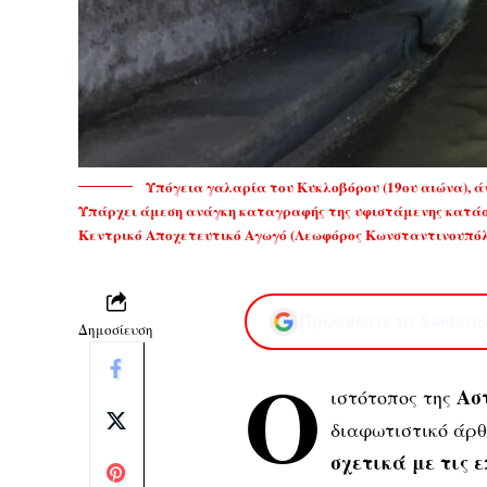
Υπόγεια γαλαρία του Κυκλοβόρου (19ου αιώνα), άν
Υπάρχει άμεση ανάγκη καταγραφής της υφιστάμενης κατάστ
Κεντρικό Αποχετευτικό Αγωγό (Λεωφόρος Κωνσταντινουπό
Προσθέστε το XaidariS
Δημοσίευση
Ο
Ασ
ιστότοπος της
διαφωτιστικό άρ
σχετικά με τις 