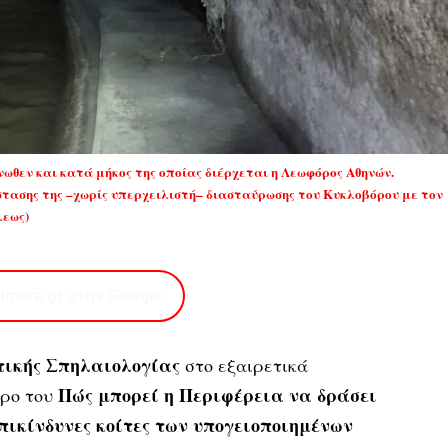
ωθεν και κατά μήκος της οποίας διέρχεται η Λεωφόρος Αθηνών.
ασης της –χωρίς υπερχειλιστή– διασταύρωσης του Κυκλοβόρου με τον
λεως)
imera.gr στην Google
τικής Σπηλαιολογίας
στο εξαιρετικά
Πώς μπορεί η Περιφέρεια να δράσει
θρο του
επικίνδυνες κοίτες των υπογειοποιημένων