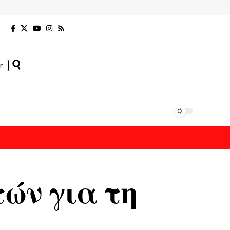
r
τών για τη