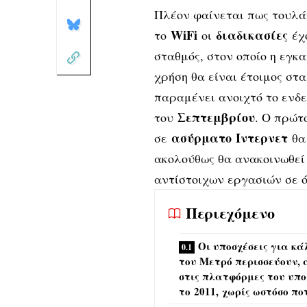
Πλέον φαίνεται πως τουλά
WiFi
διαδικασίες
το
οι
έχ
σταθμός, στον οποίο η εγκ
χρήση θα είναι έτοιμος στ
παραμένει ανοιχτό το ενδε
Σεπτεμβρίου
του
. Ο πρώτ
ασύρματο
Ίντερνετ
σε
θα 
ακολούθως θα ανακοινωθεί
αντίστοιχων εργασιών σε ό
Περιεχόμενο
Οι υποσχέσεις για κά
του Μετρό περισσεύουν, 
στις πλατφόρμες του υπο
το 2011, χωρίς ωστόσο ποτ