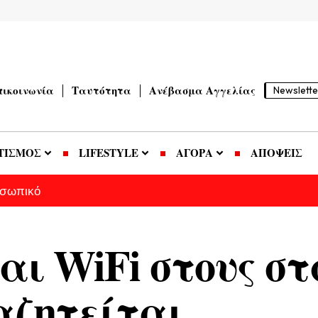
πικοινωνία
Ταυτότητα
Ανέβασμα Αγγελίας
Newslette
ΤΙΣΜΟΣ
LIFESTYLE
ΑΓΟΡΑ
ΑΠΟΨΕΙΣ
οσωπικό
αι WiFi στους σ
αζητείται