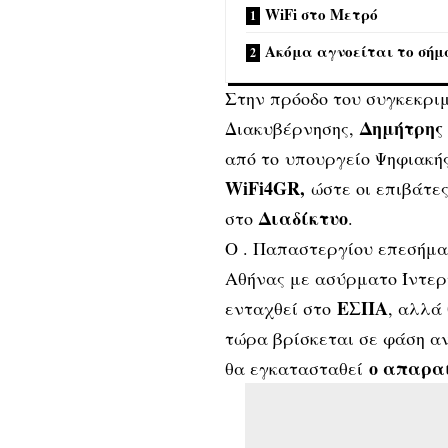
WiFi στο Mετρό
Ακόμα αγνοείται το σήμα
Στην πρόοδο του συγκεκρι
Δημήτρης
Διακυβέρνησης
,
από το υπουργείο Ψηφιακή
WiFi4GR,
ώστε οι επιβάτε
Διαδίκτυο
στο
.
Ο . Παπαστεργίου επεσήμα
Αθήνας με ασύρματο Ίντερ
ΕΣΠΑ
ενταχθεί στο
, αλλά 
τώρα βρίσκεται σε φάση α
ο απαραί
θα εγκατασταθεί