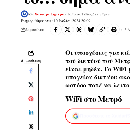
Χαϊδάρι Σήμερα
Από
- Τοπικός Τύπος
2 έτη πριν
Ενημερώθηκε στις: 10 Ιουλίου 2024 20:09
Δημοσίευση
3 
Οι υποσχέσεις για κ
του δικτύου του Μετ
Δημοσίευση
είναι μηδέν. Το
WiFi
μ
υπογείου δικτύου ακο
ωστόσο ποτέ να λειτου
WiFi στο Mετρό
Προσθέστε το XaidariS