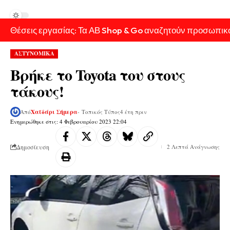
Θέσεις εργασίας: Τα ΑΒ Shop & Go αναζητούν προσωπικ
ΑΣΤΥΝΟΜΙΚΑ
Βρήκε το Toyota του στους
τάκους!
Από
Χαϊδάρι Σήμερα
- Τοπικός Τύπος
4 έτη πριν
Ενημερώθηκε στις: 4 Φεβρουαρίου 2023 22:04
Δημοσίευση
2 Λεπτά Ανάγνωσης