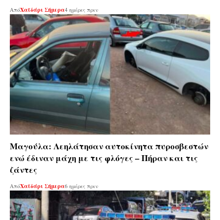
Από
Χαϊδάρι Σήμερα
4 ημέρες πριν
Μαγούλα: Λεηλάτησαν αυτοκίνητα πυροσβεστών
ενώ έδιναν μάχη με τις φλόγες – Πήραν και τις
ζάντες
Από
Χαϊδάρι Σήμερα
6 ημέρες πριν